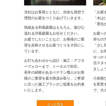
当社はお客様とともに、自由な発想で
「お庭
理想のお庭をつくりあげていきます。
「水は
「害虫
情緒ある和風庭園はもちろん、遊び心
溢れる洋風庭園もお任せください。
お庭へ
お庭でしたいことなど、お客様のご要
持ちの
望を反映させるお庭づくりを大切にし
「少し
ています。
に、お
せっか
お打ち合わせから設計・施工・アフタ
活スタ
ーフォローまで、トータルで対応。
ましょ
長年の経験があるベテラン職人がお客
様のご要望を最大限汲み取り、ご希望
小規模
に沿った施工プランのご提案をお約束
を変更
いたします。
で、大
もっと見る