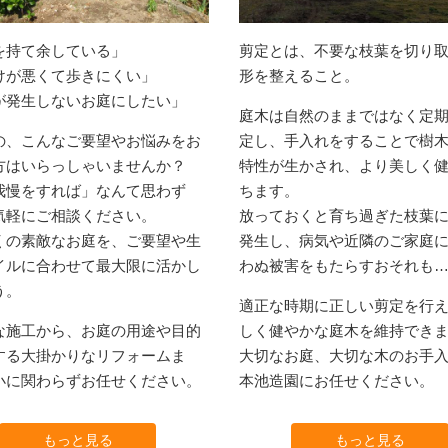
を持て余している」
剪定とは、不要な枝葉を切り
けが悪くて歩きにくい」
形を整えること。
が発生しないお庭にしたい」
庭木は自然のままではなく定
の、こんなご要望やお悩みをお
定し、手入れをすることで樹
方はいらっしゃいませんか？
特性が生かされ、より美しく
我慢をすれば」なんて思わず
ちます。
気軽にご相談ください。
放っておくと育ち過ぎた枝葉
くの素敵なお庭を、ご要望や生
発生し、病気や近隣のご家庭
イルに合わせて最大限に活かし
わぬ被害をもたらすおそれも
う。
適正な時期に正しい剪定を行
な施工から、お庭の用途や目的
しく健やかな庭木を維持でき
する大掛かりなリフォームま
大切なお庭、大切な木のお手
小に関わらずお任せください。
本池造園にお任せください。
樹木伐採・除草
造園工
もっと見る
もっと見る