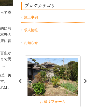
ブログカテゴリ
取って樹
施工事例
期的に剪
求人情報
木本来の
健康に育
お知らせ
に害虫が
にまで思
……。
えば、美
ます。
入れは、
事
お庭リフォーム