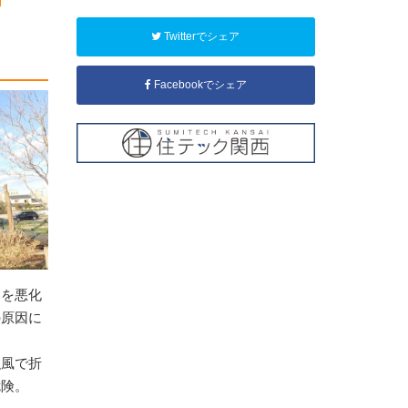
Twitterでシェア
Facebookでシェア
りを悪化
の原因に
強風で折
危険。