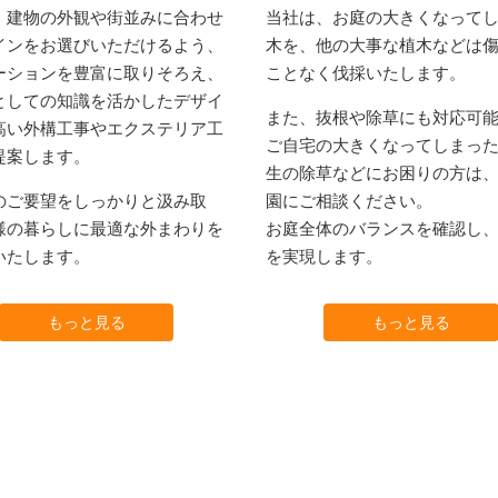
、建物の外観や街並みに合わせ
当社は、お庭の大きくなって
インをお選びいただけるよう、
木を、他の大事な植木などは
ーションを豊富に取りそろえ、
ことなく伐採いたします。
としての知識を活かしたデザイ
また、抜根や除草にも対応可
高い外構工事やエクステリア工
ご自宅の大きくなってしまっ
提案します。
生の除草などにお困りの方は
のご要望をしっかりと汲み取
園にご相談ください。
様の暮らしに最適な外まわりを
お庭全体のバランスを確認し
いたします。
を実現します。
もっと見る
もっと見る