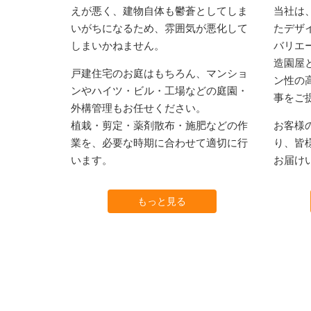
えが悪く、建物自体も鬱蒼としてしま
当社は
いがちになるため、雰囲気が悪化して
たデザ
しまいかねません。
バリエ
造園屋
戸建住宅のお庭はもちろん、マンショ
ン性の
ンやハイツ・ビル・工場などの庭園・
事をご
外構管理もお任せください。
植栽・剪定・薬剤散布・施肥などの作
お客様
業を、必要な時期に合わせて適切に行
り、皆
います。
お届け
もっと見る