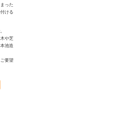
しまった
傷付ける
能。
た木や芝
、本池造
、ご要望