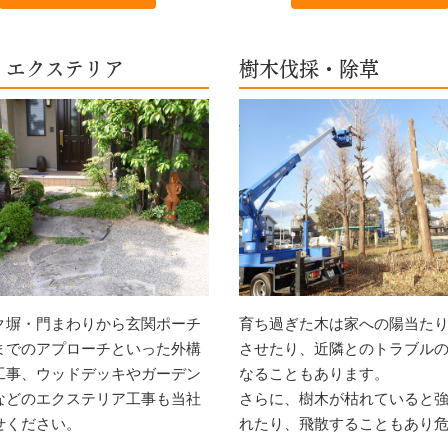
・エクステリア
樹木伐採・除草
ク塀・門まわりから玄関ポーチ
育ち過ぎた木は家への陽当た
までのアプローチといった外構
させたり、近隣とのトラブル
工事、ウッドデッキやガーデン
なることもあります。
などのエクステリア工事も当社
さらに、樹木が枯れていると
せください。
れたり、飛散することもあり