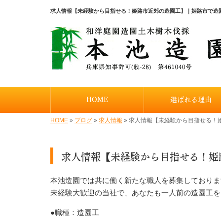
求人情報【未経験から目指せる！姫路市近郊の造園工】｜姫路市で造
HOME
選ばれる理由
HOME
»
ブログ
»
求人情報
»
求人情報【未経験から目指せる！
求人情報【未経験から目指せる！姫
本池造園では共に働く新たな職人を募集しておりま
未経験大歓迎の当社で、あなたも一人前の造園工を
●職種：造園工