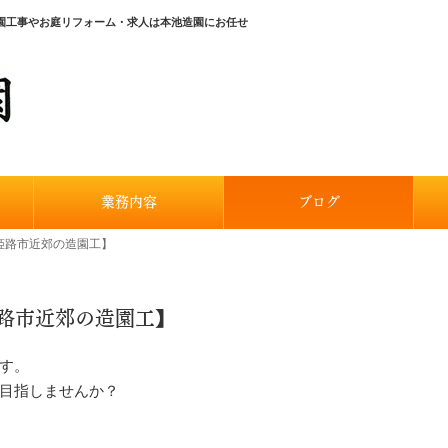
園工事やお庭リフォーム・求人は本池造園にお任せ
業務内容
ブログ
姫路市近郊の造園工】
路市近郊の造園工】
す。
目指しませんか？