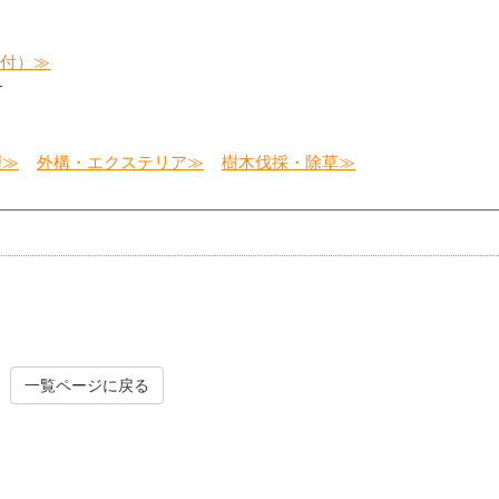
受付）≫
す
理≫
外構・エクステリア≫
樹木伐採・除草≫
一覧ページに戻る
樹木伐採・除草
造園工